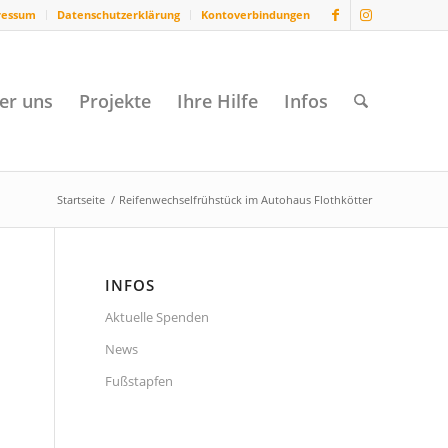
ressum
Datenschutzerklärung
Kontoverbindungen
er uns
Projekte
Ihre Hilfe
Infos
Startseite
/
Reifenwechselfrühstück im Autohaus Flothkötter
INFOS
Aktuelle Spenden
News
Fußstapfen