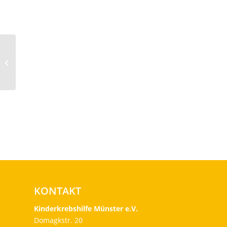
Unterstützung für die
Syltklinik
KONTAKT
Kinderkrebshilfe Münster e.V.
Domagkstr. 20