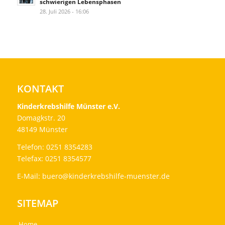
schwierigen Lebensphasen
28. Juli 2026 - 16:06
KONTAKT
Kinderkrebshilfe Münster e.V.
Domagkstr. 20
48149 Münster
Telefon: 0251 8354283
Telefax: 0251 8354577
E-Mail:
buero@kinderkrebshilfe-muenster.de
SITEMAP
Home