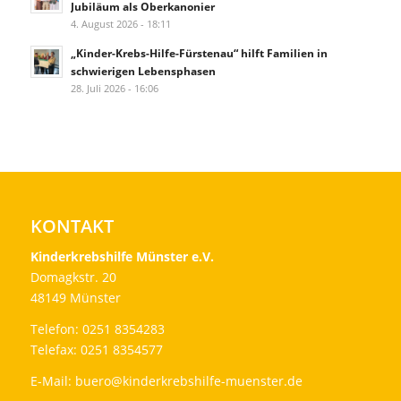
Jubiläum als Oberkanonier
4. August 2026 - 18:11
„Kinder-Krebs-Hilfe-Fürstenau“ hilft Familien in
schwierigen Lebensphasen
28. Juli 2026 - 16:06
KONTAKT
Kinderkrebshilfe Münster e.V.
Domagkstr. 20
48149 Münster
Telefon: 0251 8354283
Telefax: 0251 8354577
E-Mail:
buero@kinderkrebshilfe-muenster.de