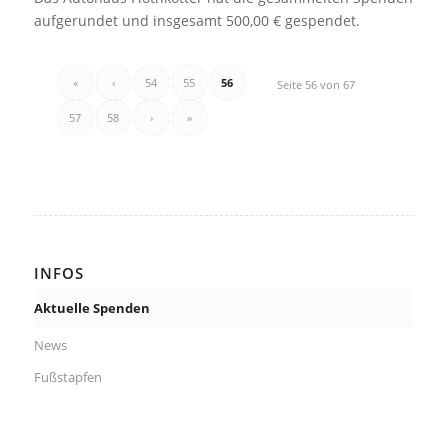
aufgerundet und insgesamt 500,00 € gespendet.
«
‹
54
55
56
Seite 56 von 67
57
58
›
»
INFOS
Aktuelle Spenden
News
Fußstapfen