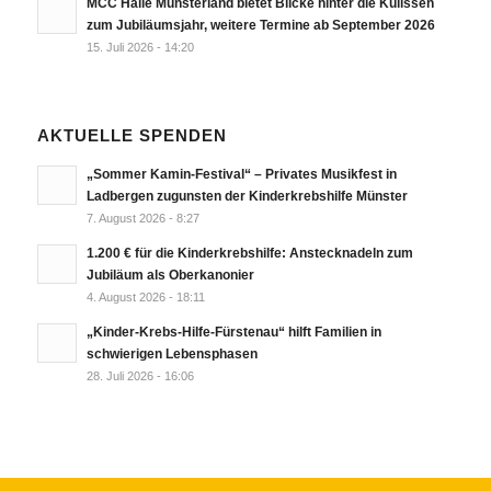
MCC Halle Münsterland bietet Blicke hinter die Kulissen
zum Jubiläumsjahr, weitere Termine ab September 2026
15. Juli 2026 - 14:20
AKTUELLE SPENDEN
„Sommer Kamin-Festival“ – Privates Musikfest in
Ladbergen zugunsten der Kinderkrebshilfe Münster
7. August 2026 - 8:27
1.200 € für die Kinderkrebshilfe: Anstecknadeln zum
Jubiläum als Oberkanonier
4. August 2026 - 18:11
„Kinder-Krebs-Hilfe-Fürstenau“ hilft Familien in
schwierigen Lebensphasen
28. Juli 2026 - 16:06