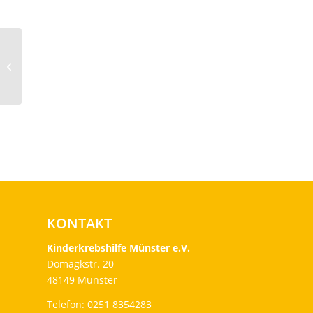
Auf dem Hof Sprenker
in Beckum wurden
wieder Spenden
gesammelt
KONTAKT
Kinderkrebshilfe Münster e.V.
Domagkstr. 20
48149 Münster
Telefon: 0251 8354283