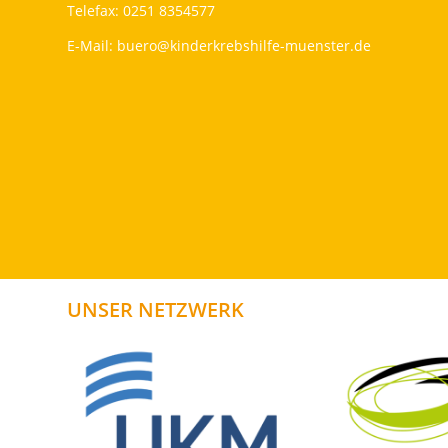
Telefax: 0251 8354577
E-Mail:
buero@kinderkrebshilfe-muenster.de
UNSER NETZWERK