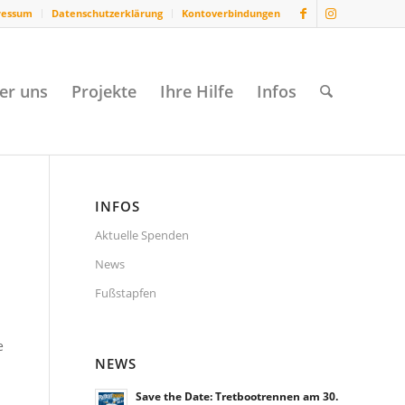
ressum
Datenschutzerklärung
Kontoverbindungen
er uns
Projekte
Ihre Hilfe
Infos
INFOS
Aktuelle Spenden
News
Fußstapfen
e
NEWS
Save the Date: Tretbootrennen am 30.