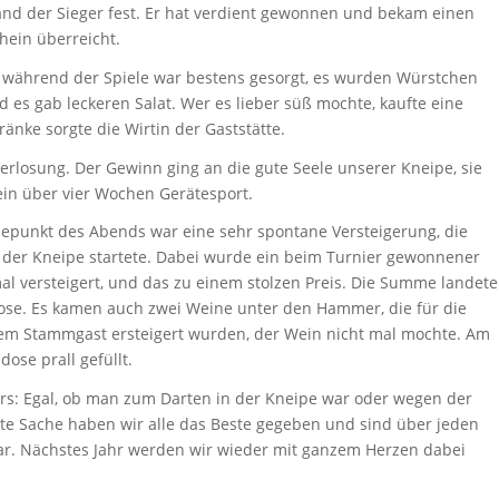
nd der Sieger fest. Er hat verdient gewonnen und bekam einen
hein überreicht.
l während der Spiele war bestens gesorgt, es wurden Würstchen
nd es gab leckeren Salat. Wer es lieber süß mochte, kaufte eine
ränke sorgte die Wirtin der Gaststätte.
rlosung. Der Gewinn ging an die gute Seele unserer Kneipe, sie
in über vier Wochen Gerätesport.
hepunkt des Abends war eine sehr spontane Versteigerung, die
der Kneipe startete. Dabei wurde ein beim Turnier gewonnener
mal versteigert, und das zu einem stolzen Preis. Die Summe landete
ose. Es kamen auch zwei Weine unter den Hammer, die für die
nem Stammgast ersteigert wurden, der Wein nicht mal mochte. Am
ose prall gefüllt.
ers: Egal, ob man zum Darten in der Kneipe war oder wegen der
gute Sache haben wir alle das Beste gegeben und sind über jeden
ar. Nächstes Jahr werden wir wieder mit ganzem Herzen dabei