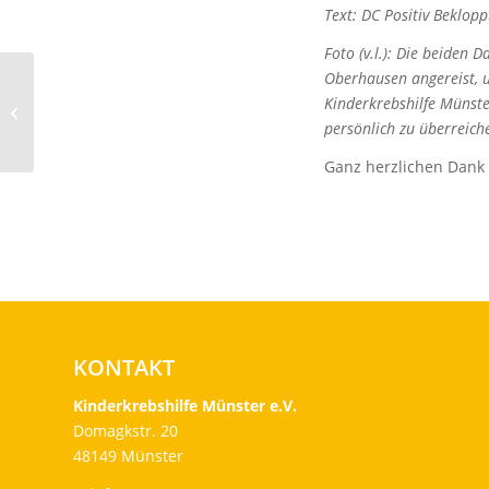
Text: DC Positiv Beklopp
Foto (v.l.): Die beiden
Oberhausen angereist, u
Abijahrgang aus Ahaus
Kinderkrebshilfe Münste
spendet
persönlich zu überreich
Ganz herzlichen Dank
KONTAKT
Kinderkrebshilfe Münster e.V.
Domagkstr. 20
48149 Münster