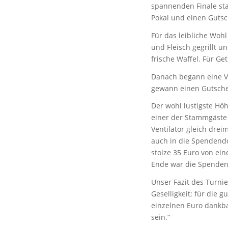
spannenden Finale sta
Pokal und einen Gutsc
Für das leibliche Woh
und Fleisch gegrillt u
frische Waffel. Für Get
Danach begann eine Ve
gewann einen Gutsche
Der wohl lustigste Hö
einer der Stammgäste 
Ventilator gleich drei
auch in die Spendend
stolze 35 Euro von ei
Ende war die Spendend
Unser Fazit des Turni
Geselligkeit; für die 
einzelnen Euro dankb
sein.“