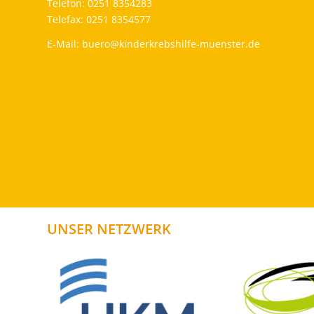
Telefon: 0251 8354283
Telefax: 0251 8354577
E-Mail:
buero@kinderkrebshilfe-muenster.de
UNSER NETZWERK