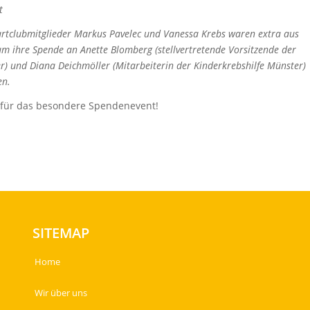
t
 Dartclubmitglieder Markus Pavelec und Vanessa Krebs waren extra aus
m ihre Spende an Anette Blomberg (stellvertretende Vorsitzende der
r) und Diana Deichmöller (Mitarbeiterin der Kinderkrebshilfe Münster)
en.
 für das besondere Spendenevent!
SITEMAP
Home
Wir über uns