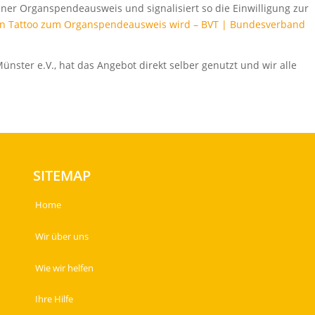
ener Organspendeausweis und signalisiert so die Einwilligung zur
ein Tattoo zum Organspendeausweis wird – BVT | Bundesverband
ünster e.V., hat das Angebot direkt selber genutzt und wir alle
SITEMAP
Home
Wir über uns
Wie wir helfen
Ihre Hilfe