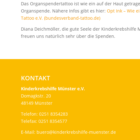
Das Organspendertattoo ist wie ein auf der Haut getrag
Organspende. Nähere Infos gibt es hier:
Opt Ink – Wie 
Tattoo e.V. (bundesverband-tattoo.de)
Diana Deichmöller, die gute Seele der Kinderkrebshilfe M
freuen uns natürlich sehr über die Spenden.
KONTAKT
Kinderkrebshilfe Münster e.V.
Domagkstr. 20
48149 Münster
Telefon: 0251 8354283
Telefax: 0251 8354577
E-Mail:
buero@kinderkrebshilfe-muenster.de