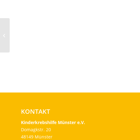
EINER FÜR ALLE – ALLE
FÜR EINEN Nach
diesem Motto
unterstützen die
Mammuts...
KONTAKT
Kinderkrebshilfe Münster e.V.
Domagkstr. 20
48149 Münster