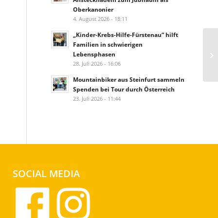
Oberkanonier
4. August 2026 - 18:11
„Kinder-Krebs-Hilfe-Fürstenau“ hilft
Familien in schwierigen
Lebensphasen
28. Juli 2026 - 16:06
Mountainbiker aus Steinfurt sammeln
Spenden bei Tour durch Österreich
23. Juli 2026 - 11:44
SOCIAL MEDIA