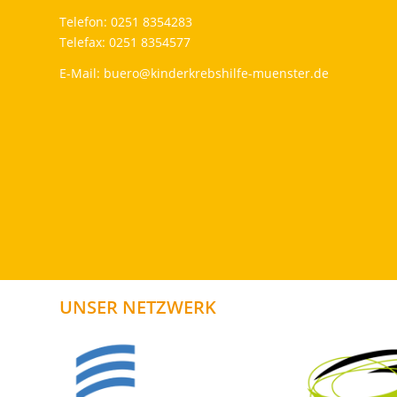
Telefon: 0251 8354283
Telefax: 0251 8354577
E-Mail:
buero@kinderkrebshilfe-muenster.de
UNSER NETZWERK