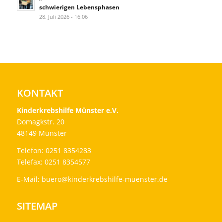
schwierigen Lebensphasen
28. Juli 2026 - 16:06
KONTAKT
Kinderkrebshilfe Münster e.V.
Domagkstr. 20
48149 Münster
Telefon: 0251 8354283
Telefax: 0251 8354577
E-Mail:
buero@kinderkrebshilfe-muenster.de
SITEMAP